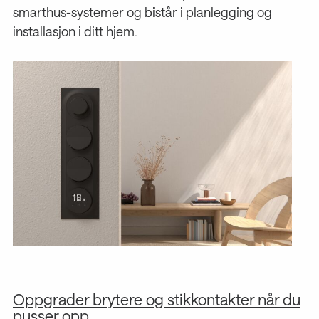
smarthus-systemer og bistår i planlegging og
installasjon i ditt hjem.
Oppgrader brytere og stikkontakter når du
S
pusser opp
d