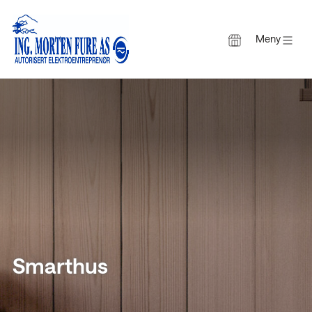
Meny
Gå
til
innholdet
Smarthus